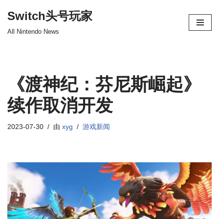
Switch头号玩家
跳
All Nintendo News
至
正
文
《渡神纪：芬尼斯崛起》
续作取消开发
2023-07-30
由
xyg
游戏新闻